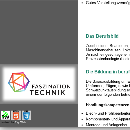
Gutes Vorstellungsvermö
Das Berufsbild
Zuschneiden, Bearbeiten,
Maschinengehäusen, Lokom
Je nach eingeschlagenem T
Prozesstechnologie (bedie
Die Bildung in beruf
Die Basisausbildung umfas
Umformen, Fügen, sowie 
Schwerpunktausbildung erf
einem der folgenden betrie
Handlungskompetenzen
Blech- und Profilbearbeitu
Komponenten- und Appara
realized by
RigoWeb
Montage und Anlagenbau