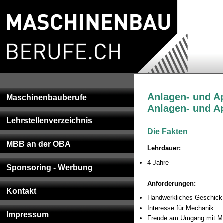
Anlagen- und A
Maschinenbauberufe
Anlagen- und A
Lehrstellenverzeichnis
Die Fakten
MBB an der OBA
Lehrdauer:
4 Jahre
Sponsoring - Werbung
Anforderungen:
Kontakt
Handwerkliches Geschick
Interesse für Mechanik
Impressum
Freude am Umgang mit Me