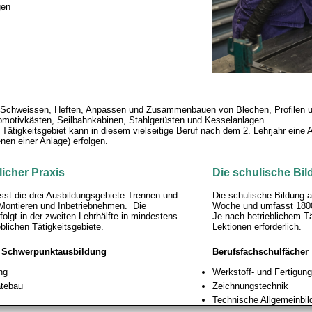
gen
 Schweissen, Heften, Anpassen und Zusammenbauen von Blechen, Profilen u
otivkästen, Seilbahnkabinen, Stahlgerüsten und Kesselanlagen.
ätigkeitsgebiet kann in diesem vielseitige Beruf nach dem 2. Lehrjahr eine 
nen einer Anlage) erfolgen.
licher Praxis
Die schulische Bi
st die drei Ausbildungsgebiete Trennen und
Die schulische Bildung a
Montieren und Inbetriebnehmen. Die
Woche und umfasst 1800 
olgt in der zweiten Lehrhälfte in mindestens
Je nach betrieblichem Tä
blichen Tätigkeitsgebiete.
Lektionen erforderlich.
 Schwerpunktausbildung
Berufsfachschulfächer
ng
Werkstoff- und Fertigun
tebau
Zeichnungstechnik
Technische Allgemeinbil
Arbeitsmethodik, Automa